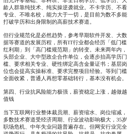
旧允许零基础、非科班、非全日制学历、低学历、大
龄人群靠纯技术、纯实操逆袭就业。不卡学历、不看
专业、不唯名校，能力大于一切，是目前为数不多能
打破学历和出身限制的高薪技术赛道。
但行业规范化是必然趋势，参考早期软件开发、大数
据等赛道的发展历程，所有IT行业都会经历「低门槛
红利期」到「高门槛规范期」的转变。未来两年内，
头部企业、大中型政企合作单位，会逐步抬高学历门
槛、要求相关专业、硬性绑定高含金量证书；基层岗
位也会提高实操标准、要求完整项目经验。等到门槛
全面收紧，普通人再想零基础转行，基本没有机会。
第四、行业抗风险能力极强，薪资稳定上涨，越做越
值钱
当下互联网行业整体裁员潮、薪资缩水、岗位缩减，
多数技术赛道受经济周期、行业波动影响极大，35岁
职场危机、中年失业问题普遍存在。但网安行业完全
逆势而行，具备极强的抗风险、抗裁员、抗内卷属